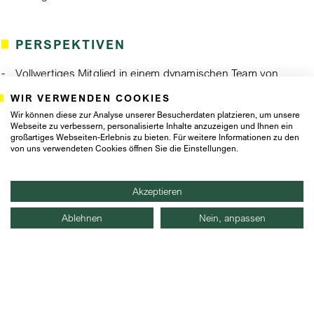
PERSPEKTIVEN
Vollwertiges Mitglied in einem dynamischen Team von
Professionals
WIR VERWENDEN COOKIES
Anspruchsvolle und abwechslungsreiche Tätigkeiten bei
Wir können diese zur Analyse unserer Besucherdaten platzieren, um unsere
M&A-Transaktionen und anderen Corporate Finance
Webseite zu verbessern, personalisierte Inhalte anzuzeigen und Ihnen ein
Mandaten
großartiges Webseiten-Erlebnis zu bieten. Für weitere Informationen zu den
Erstellung von Unternehmensbewertungen,
von uns verwendeten Cookies öffnen Sie die Einstellungen.
Finanzierungsmodellen und Bilanzanalysen sowie
Investment Memoranden und Präsentationen
Akzeptieren
Mitarbeit bei der Erstellung und Prüfung von
Finanzierungs- und Transaktionsstrukturen
Ablehnen
Nein, anpassen
Durchführung von Primär- und Sekundärrecherchen
HABEN WIR DEIN INTERESSE
GEWECKT?