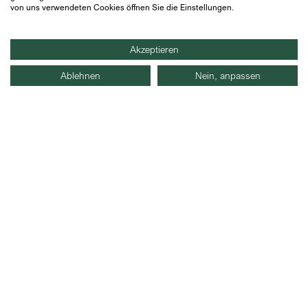
verstehe, dass ich dieses Einverständnis jederzeit
von uns verwendeten Cookies öffnen Sie die Einstellungen.
widerrufen kann.
Akzeptieren
Ablehnen
Nein, anpassen
Frankfurt
Hamburg
Zürich
IMPRESSUM
DATENSCHUTZ