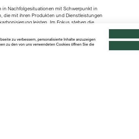
n in Nachfolgesituationen mit Schwerpunkt in
, die mit ihren Produkten und Dienstleistungen
karbonisierung leisten. Im Fokus stehen die
slaufwirtschaft und Industriematerialien. Als
gsverordnung (SFDR) transformiert Vidia
seite zu verbessern, personalisierte Inhalte anzuzeigen
, klimafreundliche Vorreiter ihrer Branche.
ionen zu den von uns verwendeten Cookies öffnen Sie die
unter
www.
vidiaequity.com