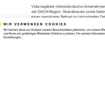
Vidia begleitet mittelständische Unternehme
der DACH-Region, Skandinavien sowie Italien
einen messbaren Beitrag zur industriellen De
drei Investitionsthemen Elektrifizierung, Krei
WIR VERWENDEN COOKIES
Investor gemäß Artikel 9 der EU-Offenlegun
Wir können diese zur Analyse unserer Besucherdaten platzieren, um unsere Web
etablierte Geschäftsmodelle in zukunftsfähige
und Ihnen ein großartiges Webseiten-Erlebnis zu bieten. Für weitere Informat
Einstellungen.
Weitere Informationen über Vidia finden Sie 