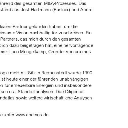
während des gesamten M&A-Prozesses. Das
estand aus Jost Hartmann (Partner) und Andre
 idealen Partner gefunden haben, um die
nsame Vision nachhaltig fortzuschreiben. Ein
s Partners, das mich durch den gesamten
lich dazu beigetragen hat, eine hervorragende
. Heinz-Theo Mengelkamp, Gründer von anemos
logie mbH mit Sitz in Reppenstedt wurde 1990
ist heute einer der führenden unabhängigen
en für erneuerbare Energien und insbesondere
en u.a. Standortanalysen, Due Diligence,
ndatlas sowie weitere wirtschaftliche Analysen
Sie unter www.anemos.de