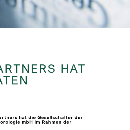
ARTNERS HAT
ATEN
artners hat die Gesellschafter der
eorologie mbH im Rahmen der