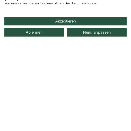
verstehe, dass ich dieses Einverständnis jederzeit
von uns verwendeten Cookies öffnen Sie die Einstellungen.
widerrufen kann.
Akzeptieren
Ablehnen
Nein, anpassen
Frankfurt
Hamburg
Zürich
IMPRESSUM
DATENSCHUTZ