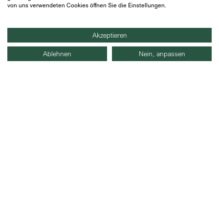
verstehe, dass ich dieses Einverständnis jederzeit
von uns verwendeten Cookies öffnen Sie die Einstellungen.
widerrufen kann.
Akzeptieren
Ablehnen
Nein, anpassen
Frankfurt
Hamburg
Zürich
IMPRESSUM
DATENSCHUTZ