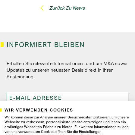
Zurück Zu News
INFORMIERT BLEIBEN
Erhalten Sie relevante Informationen rund um M&A sowie
Updates zu unseren neuesten Deals direkt in Ihren
Posteingang.
WIR VERWENDEN COOKIES
Ich bin damit einverstanden, dass Proventis Partners mir
Wir können diese zur Analyse unserer Besucherdaten platzieren, um unsere
Newsletter und Marketingschreiben zusendet, und
Webseite zu verbessern, personalisierte Inhalte anzuzeigen und Ihnen ein
verstehe, dass ich dieses Einverständnis jederzeit
großartiges Webseiten-Erlebnis zu bieten. Für weitere Informationen zu den
widerrufen kann.
von uns verwendeten Cookies öffnen Sie die Einstellungen.