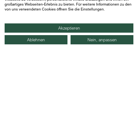
großartiges Webseiten-Erlebnis zu bieten. Für weitere Informationen zu den
von uns verwendeten Cookies öffnen Sie die Einstellungen.
Akzeptieren
Back to Transactions
Ablehnen
Nein, anpassen
STAY INFORMED
Receive relevant information in the field of M&A and
about our latest deals directly into your inbox.