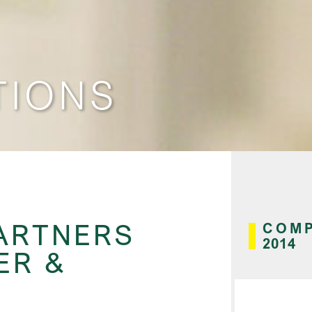
TIONS
ARTNERS
COMP
2014
ER &